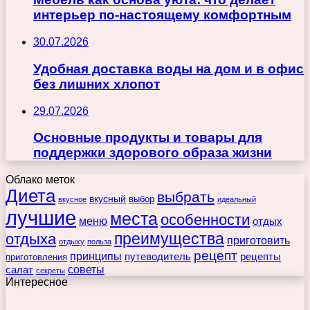
интерьер по-настоящему комфортным
30.07.2026
Удобная доставка воды на дом и в офис
без лишних хлопот
29.07.2026
Основные продукты и товары для
поддержки здорового образа жизни
Облако меток
Диета
выбрать
вкусный
выбор
вкусное
идеальный
лучшие
места
особенности
меню
отдых
преимущества
отдыха
приготовить
отдыху
польза
рецепт
принципы
путеводитель
рецепты
приготовления
советы
салат
секреты
Интересное