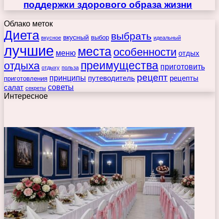
поддержки здорового образа жизни
Облако меток
Диета
выбрать
вкусный
выбор
вкусное
идеальный
лучшие
места
особенности
меню
отдых
преимущества
отдыха
приготовить
отдыху
польза
рецепт
принципы
путеводитель
рецепты
приготовления
советы
салат
секреты
Интересное