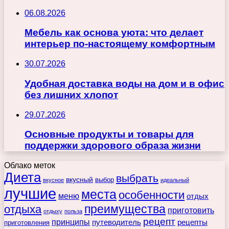
06.08.2026
Мебель как основа уюта: что делает
интерьер по-настоящему комфортным
30.07.2026
Удобная доставка воды на дом и в офис
без лишних хлопот
29.07.2026
Основные продукты и товары для
поддержки здорового образа жизни
Облако меток
Диета
выбрать
вкусный
выбор
вкусное
идеальный
лучшие
места
особенности
меню
отдых
преимущества
отдыха
приготовить
отдыху
польза
рецепт
принципы
путеводитель
рецепты
приготовления