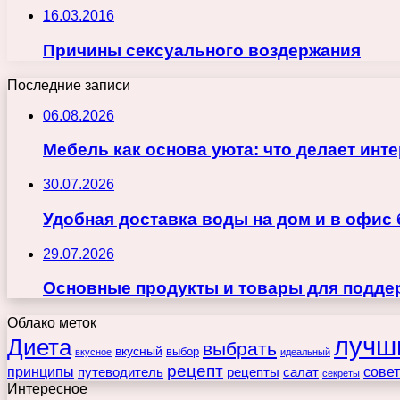
16.03.2016
Причины сексуального воздержания
Последние записи
06.08.2026
Мебель как основа уюта: что делает ин
30.07.2026
Удобная доставка воды на дом и в офис
29.07.2026
Основные продукты и товары для поддер
Облако меток
лучш
Диета
выбрать
вкусный
выбор
вкусное
идеальный
рецепт
принципы
путеводитель
рецепты
сове
салат
секреты
Интересное