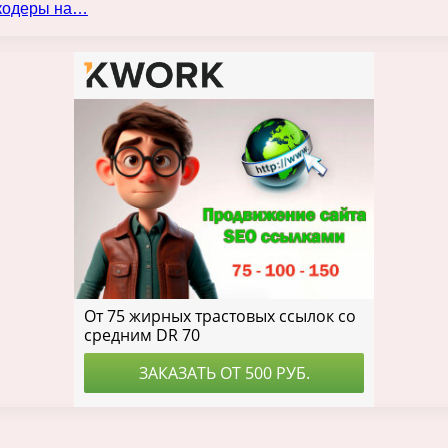
нкодеры на…