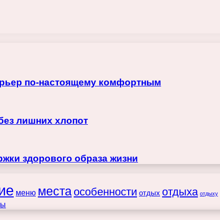
терьер по-настоящему комфортным
 без лишних хлопот
жки здорового образа жизни
ие
места
особенности
отдыха
меню
отдых
отдыху
ты