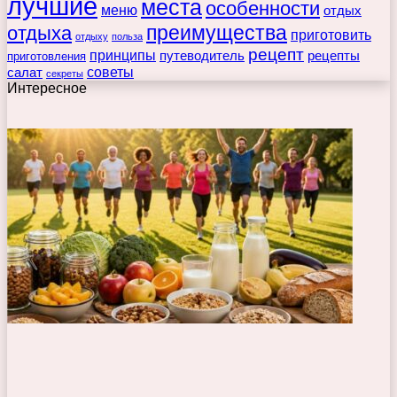
лучшие
места
особенности
меню
отдых
преимущества
отдыха
приготовить
отдыху
польза
рецепт
принципы
путеводитель
рецепты
приготовления
советы
салат
секреты
Интересное