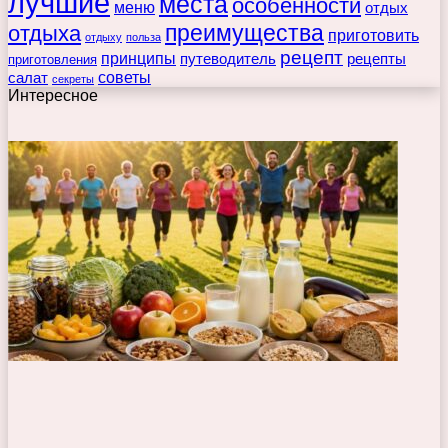
лучшие
места
особенности
меню
отдых
преимущества
отдыха
приготовить
отдыху
польза
рецепт
принципы
путеводитель
рецепты
приготовления
советы
салат
секреты
Интересное