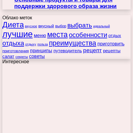
поддержки здорового образа жизни
Облако меток
Диета
выбрать
вкусный
выбор
вкусное
идеальный
лучшие
места
особенности
меню
отдых
преимущества
отдыха
приготовить
отдыху
польза
рецепт
принципы
путеводитель
рецепты
приготовления
советы
салат
секреты
Интересное