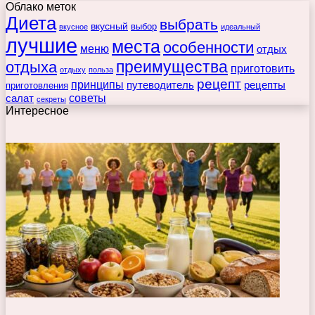
Облако меток
Диета
выбрать
вкусный
выбор
вкусное
идеальный
лучшие
места
особенности
меню
отдых
преимущества
отдыха
приготовить
отдыху
польза
рецепт
принципы
путеводитель
рецепты
приготовления
советы
салат
секреты
Интересное