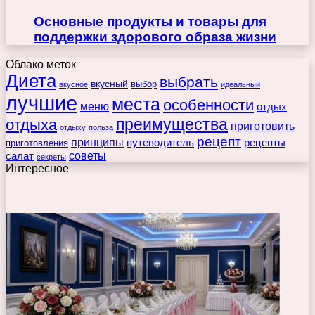
Основные продукты и товары для
поддержки здорового образа жизни
Облако меток
Диета
выбрать
вкусный
выбор
вкусное
идеальный
лучшие
места
особенности
меню
отдых
преимущества
отдыха
приготовить
отдыху
польза
рецепт
принципы
путеводитель
рецепты
приготовления
советы
салат
секреты
Интересное