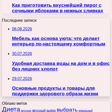
Как приготовить вкуснейший пирог с
сочными яблоками в нежных сливках
Последние записи
06.08.2026
Мебель как основа уюта: что делает
интерьер по-настоящему комфортным
30.07.2026
Удобная доставка воды на дом и в офис
без лишних хлопот
29.07.2026
Основные продукты и товары для
поддержки здорового образа жизни
Облако меток
Диета
выбрать
вкусный
выбор
вкусное
идеальный