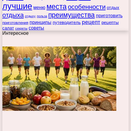
лучшие
места
особенности
меню
отдых
преимущества
отдыха
приготовить
отдыху
польза
рецепт
принципы
путеводитель
рецепты
приготовления
советы
салат
секреты
Интересное