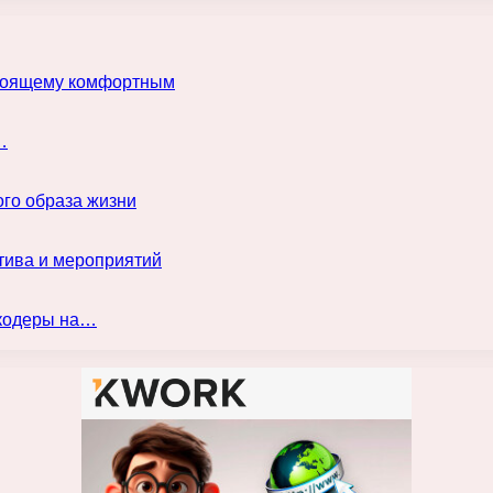
астоящему комфортным
…
го образа жизни
тива и мероприятий
нкодеры на…