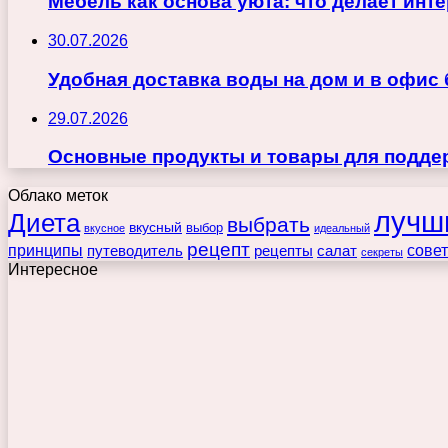
Мебель как основа уюта: что делает ин
30.07.2026
Удобная доставка воды на дом и в офис
29.07.2026
Основные продукты и товары для поддер
Облако меток
лучш
Диета
выбрать
вкусный
выбор
вкусное
идеальный
рецепт
принципы
путеводитель
рецепты
сове
салат
секреты
Интересное