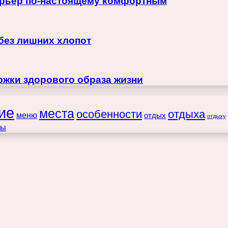
терьер по-настоящему комфортным
 без лишних хлопот
жки здорового образа жизни
ие
места
особенности
отдыха
меню
отдых
отдыху
ты