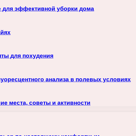
 для эффективной уборки дома
айях
пты для похудения
луоресцентного анализа в полевых условиях
ие места, советы и активности