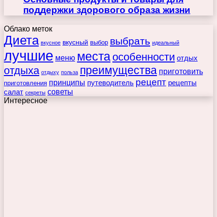
поддержки здорового образа жизни
Облако меток
Диета
выбрать
вкусный
выбор
вкусное
идеальный
лучшие
места
особенности
меню
отдых
преимущества
отдыха
приготовить
отдыху
польза
рецепт
принципы
путеводитель
рецепты
приготовления
советы
салат
секреты
Интересное