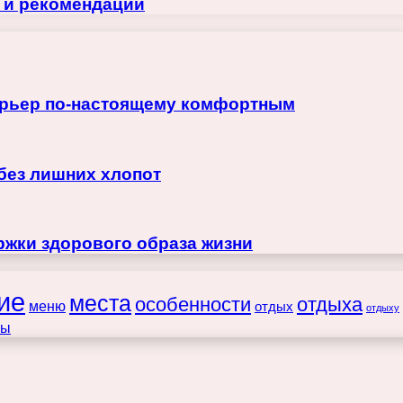
 и рекомендации
терьер по-настоящему комфортным
 без лишних хлопот
жки здорового образа жизни
ие
места
особенности
отдыха
меню
отдых
отдыху
ты