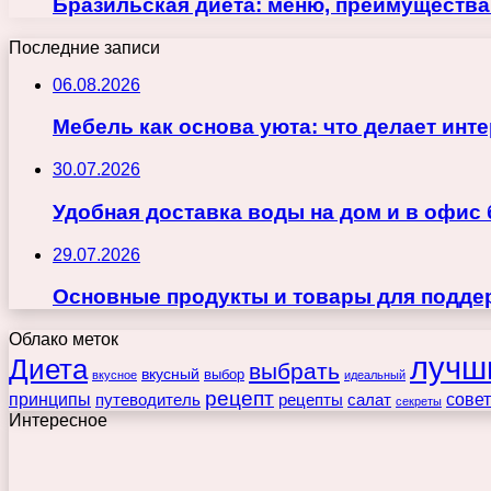
Бразильская диета: меню, преимущества
Последние записи
06.08.2026
Мебель как основа уюта: что делает ин
30.07.2026
Удобная доставка воды на дом и в офис
29.07.2026
Основные продукты и товары для поддер
Облако меток
лучш
Диета
выбрать
вкусный
выбор
вкусное
идеальный
рецепт
принципы
путеводитель
рецепты
сове
салат
секреты
Интересное