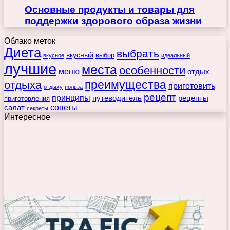
Основные продукты и товары для
поддержки здорового образа жизни
Облако меток
Диета
выбрать
вкусный
выбор
вкусное
идеальный
лучшие
места
особенности
меню
отдых
преимущества
отдыха
приготовить
отдыху
польза
рецепт
принципы
путеводитель
рецепты
приготовления
советы
салат
секреты
Интересное