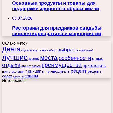
Основные продукты и товары для
поддержки здорового образа жизни
03.07.2026
Рестораны для праздников свадьбы
юбилея корпоратива и мероприятий
Облако меток
Диета
выбрать
вкусный
выбор
вкусное
идеальный
лучшие
места
особенности
меню
отдых
преимущества
отдыха
приготовить
отдыху
польза
рецепт
принципы
путеводитель
рецепты
приготовления
советы
салат
секреты
Интересное