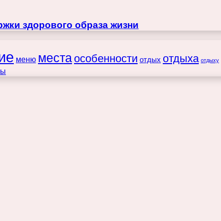
жки здорового образа жизни
ие
места
особенности
отдыха
меню
отдых
отдыху
ты