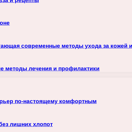
ьза и рецепты
ьоне
гающая современные методы ухода за кожей 
ые методы лечения и профилактики
терьер по-настоящему комфортным
 без лишних хлопот