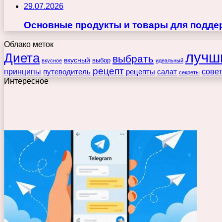
29.07.2026
Основные продукты и товары для поддер
Облако меток
лучш
Диета
выбрать
вкусный
выбор
вкусное
идеальный
рецепт
принципы
путеводитель
рецепты
сове
салат
секреты
Интересное