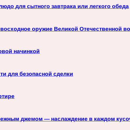
людо для сытного завтрака или легкого обеда
ревосходное оружие Великой Отечественной в
совой начинкой
ти для безопасной сделки
ртире
нежным джемом — наслаждение в каждом кусо