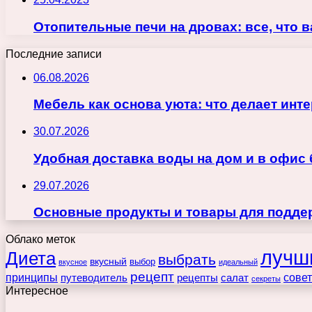
Отопительные печи на дровах: все, что в
Последние записи
06.08.2026
Мебель как основа уюта: что делает ин
30.07.2026
Удобная доставка воды на дом и в офис
29.07.2026
Основные продукты и товары для поддер
Облако меток
лучш
Диета
выбрать
вкусный
выбор
вкусное
идеальный
рецепт
принципы
путеводитель
рецепты
сове
салат
секреты
Интересное