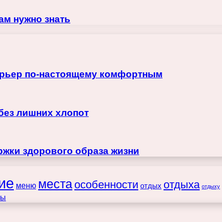
ам нужно знать
терьер по-настоящему комфортным
 без лишних хлопот
жки здорового образа жизни
ие
места
особенности
отдыха
меню
отдых
отдыху
ты