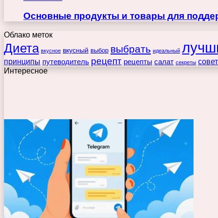
Основные продукты и товары для поддер
Облако меток
лучш
Диета
выбрать
вкусный
выбор
вкусное
идеальный
рецепт
принципы
путеводитель
рецепты
сове
салат
секреты
Интересное