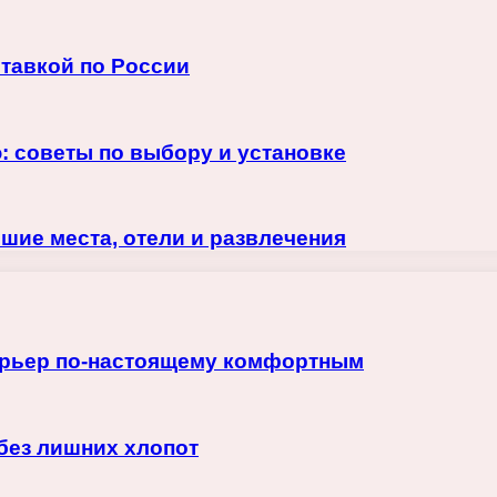
ставкой по России
: советы по выбору и установке
шие места, отели и развлечения
терьер по-настоящему комфортным
 без лишних хлопот