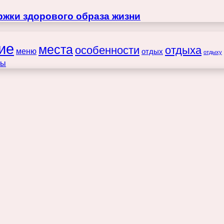
жки здорового образа жизни
ие
места
особенности
отдыха
меню
отдых
отдыху
ты