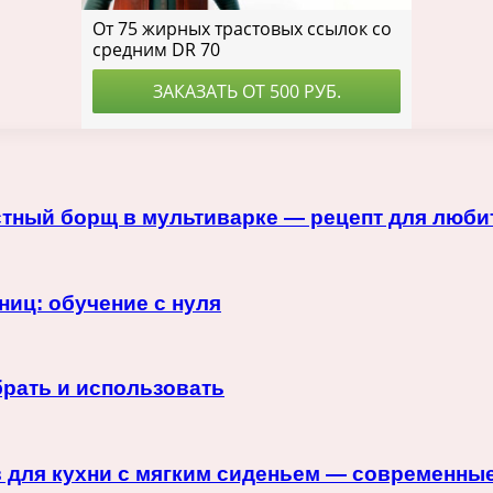
стный борщ в мультиварке — рецепт для люби
иц: обучение с нуля
рать и использовать
 для кухни с мягким сиденьем — современные