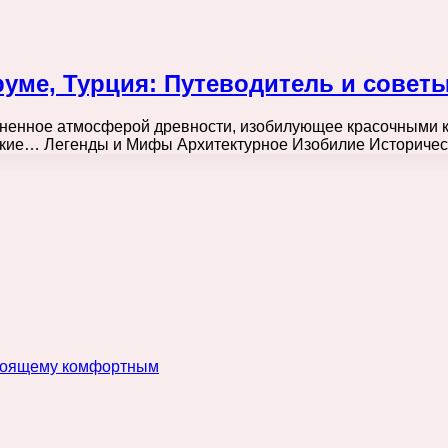
уме, Турция: Путеводитель и совет
лненное атмосферой древности, изобилующее красочными 
еские… Легенды и Мифы Архитектурное Изобилие Историчес
астоящему комфортным