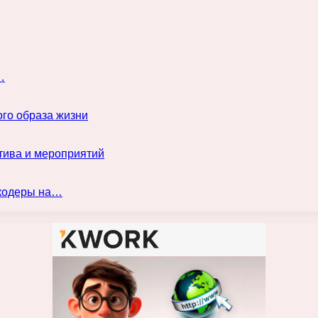
…
го образа жизни
тива и мероприятий
нкодеры на…