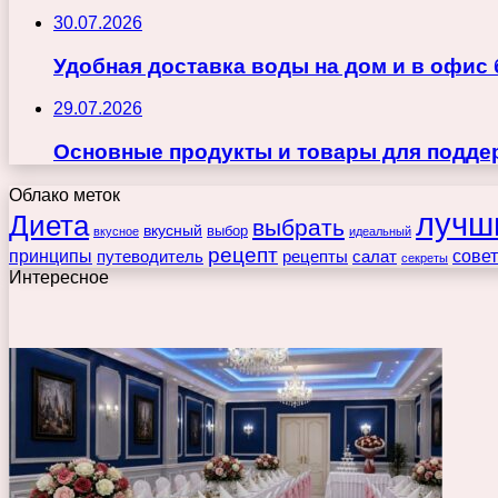
30.07.2026
Удобная доставка воды на дом и в офис
29.07.2026
Основные продукты и товары для поддер
Облако меток
лучш
Диета
выбрать
вкусный
выбор
вкусное
идеальный
рецепт
принципы
путеводитель
рецепты
сове
салат
секреты
Интересное