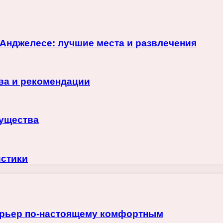
Анджелесе: лучшие места и развлечения
ва и рекомендации
мущества
истики
терьер по-настоящему комфортным