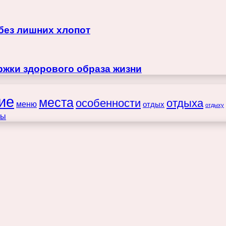
 без лишних хлопот
жки здорового образа жизни
ие
места
особенности
отдыха
меню
отдых
отдыху
ты