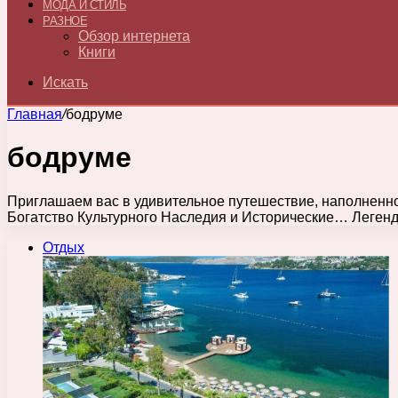
МОДА И СТИЛЬ
РАЗНОЕ
Обзор интернета
Книги
Искать
Главная
/
бодруме
бодруме
Приглашаем вас в удивительное путешествие, наполненн
Богатство Культурного Наследия и Исторические… Леген
Отдых