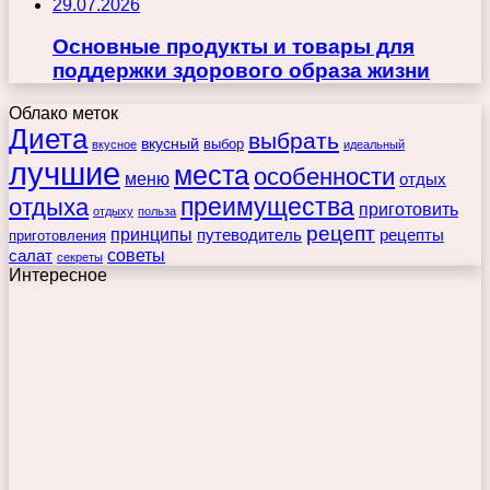
29.07.2026
Основные продукты и товары для
поддержки здорового образа жизни
Облако меток
Диета
выбрать
вкусный
выбор
вкусное
идеальный
лучшие
места
особенности
меню
отдых
преимущества
отдыха
приготовить
отдыху
польза
рецепт
принципы
путеводитель
рецепты
приготовления
советы
салат
секреты
Интересное