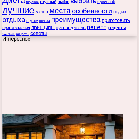
Диета
выбрать
вкусный
выбор
вкусное
идеальный
лучшие
места
особенности
меню
отдых
преимущества
отдыха
приготовить
отдыху
польза
рецепт
принципы
путеводитель
рецепты
приготовления
советы
салат
секреты
Интересное