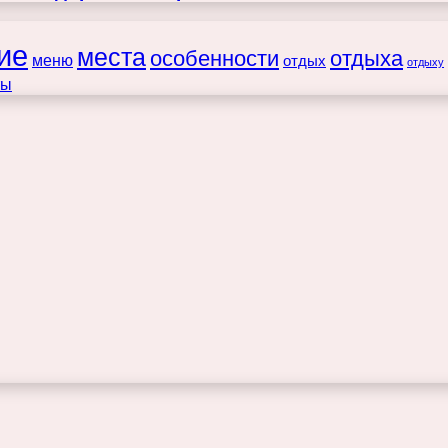
ие
места
особенности
отдыха
меню
отдых
отдыху
ты