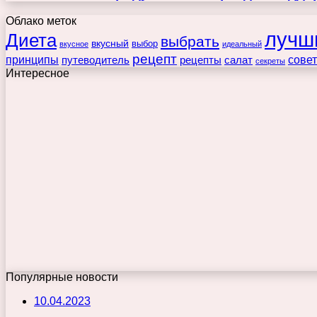
Облако меток
лучш
Диета
выбрать
вкусный
выбор
вкусное
идеальный
рецепт
принципы
путеводитель
рецепты
сове
салат
секреты
Интересное
Популярные новости
10.04.2023