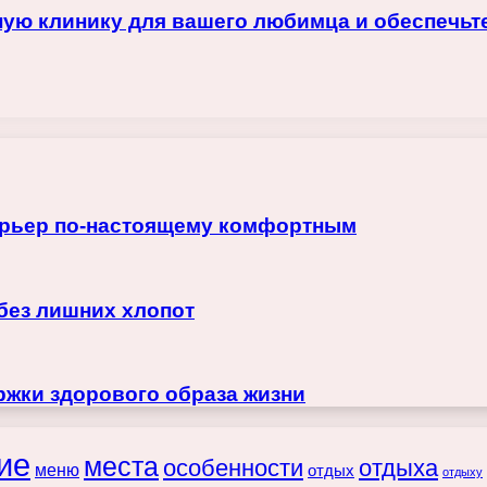
ую клинику для вашего любимца и обеспечьте
терьер по-настоящему комфортным
 без лишних хлопот
жки здорового образа жизни
ие
места
особенности
отдыха
меню
отдых
отдыху