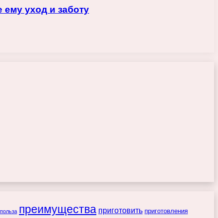
 ему уход и заботу
преимущества
приготовить
приготовления
польза