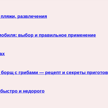
 пляжи, развлечения
мобиля: выбор и правильное применение
ах
 борщ с грибами — рецепт и секреты пригото
 быстро и недорого