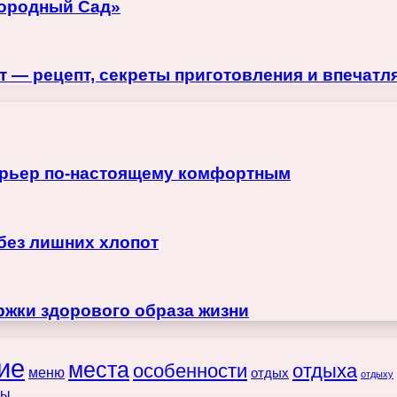
городный Сад»
 — рецепт, секреты приготовления и впечат
терьер по-настоящему комфортным
 без лишних хлопот
жки здорового образа жизни
ие
места
особенности
отдыха
меню
отдых
отдыху
ты