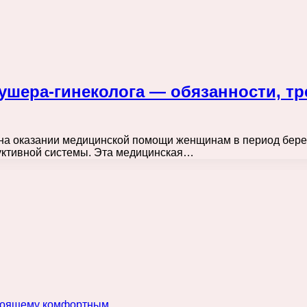
акушера-гинеколога — обязанности, т
на оказании медицинской помощи женщинам в период берем
уктивной системы. Эта медицинская…
астоящему комфортным