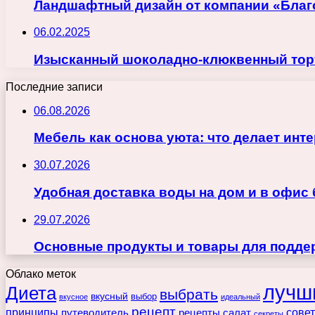
Ландшафтный дизайн от компании «Бла
06.02.2025
Изысканный шоколадно-клюквенный торт
Последние записи
06.08.2026
Мебель как основа уюта: что делает ин
30.07.2026
Удобная доставка воды на дом и в офис
29.07.2026
Основные продукты и товары для поддер
Облако меток
лучш
Диета
выбрать
вкусный
выбор
вкусное
идеальный
рецепт
принципы
путеводитель
рецепты
сове
салат
секреты