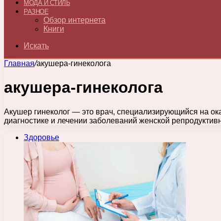
МОДА И СТИЛЬ
РАЗНОЕ
Обзор интернета
Книги
Искать
Главная
/
акушера-гинеколога
акушера-гинеколога
Акушер гинеколог — это врач, специализирующийся на ок
диагностике и лечении заболеваний женской репродуктив
Здоровье