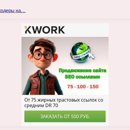
нкодеры на…