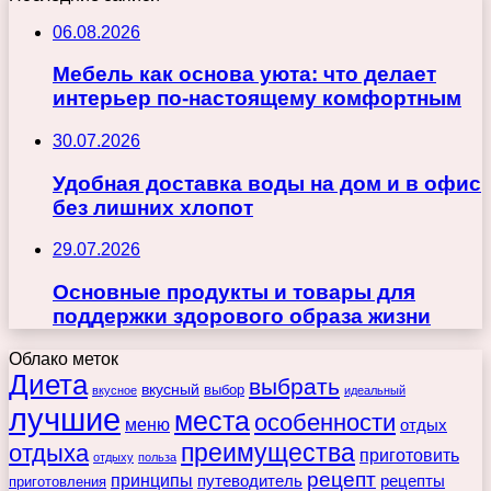
06.08.2026
Мебель как основа уюта: что делает
интерьер по-настоящему комфортным
30.07.2026
Удобная доставка воды на дом и в офис
без лишних хлопот
29.07.2026
Основные продукты и товары для
поддержки здорового образа жизни
Облако меток
Диета
выбрать
вкусный
выбор
вкусное
идеальный
лучшие
места
особенности
меню
отдых
преимущества
отдыха
приготовить
отдыху
польза
рецепт
принципы
путеводитель
рецепты
приготовления