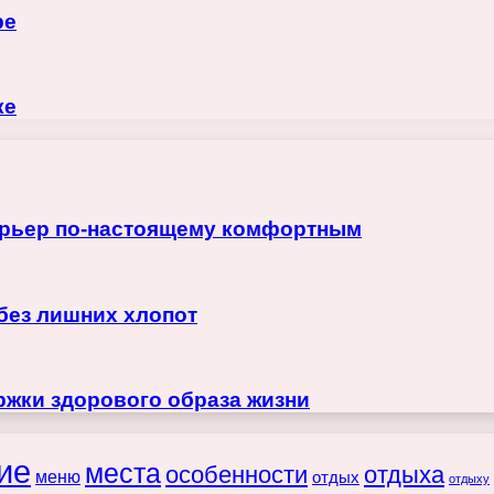
ре
ке
терьер по-настоящему комфортным
 без лишних хлопот
жки здорового образа жизни
ие
места
особенности
отдыха
меню
отдых
отдыху