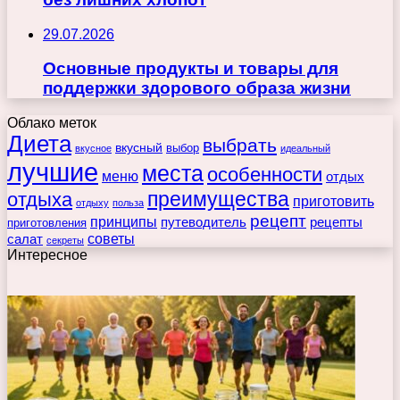
29.07.2026
Основные продукты и товары для
поддержки здорового образа жизни
Облако меток
Диета
выбрать
вкусный
выбор
вкусное
идеальный
лучшие
места
особенности
меню
отдых
преимущества
отдыха
приготовить
отдыху
польза
рецепт
принципы
путеводитель
рецепты
приготовления
советы
салат
секреты
Интересное