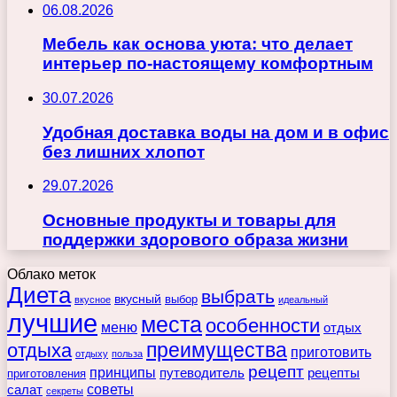
06.08.2026
Мебель как основа уюта: что делает
интерьер по-настоящему комфортным
30.07.2026
Удобная доставка воды на дом и в офис
без лишних хлопот
29.07.2026
Основные продукты и товары для
поддержки здорового образа жизни
Облако меток
Диета
выбрать
вкусный
выбор
вкусное
идеальный
лучшие
места
особенности
меню
отдых
преимущества
отдыха
приготовить
отдыху
польза
рецепт
принципы
путеводитель
рецепты
приготовления
советы
салат
секреты