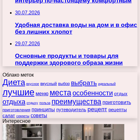
интерьер по-настоящему комфортным
30.07.2026
Удобная доставка воды на дом и в офис
без лишних хлопот
29.07.2026
Основные продукты и товары для
поддержки здорового образа жизни
Облако меток
Диета
выбрать
вкусный
выбор
вкусное
идеальный
лучшие
места
особенности
меню
отдых
преимущества
отдыха
приготовить
отдыху
польза
рецепт
принципы
путеводитель
рецепты
приготовления
советы
салат
секреты
Интересное