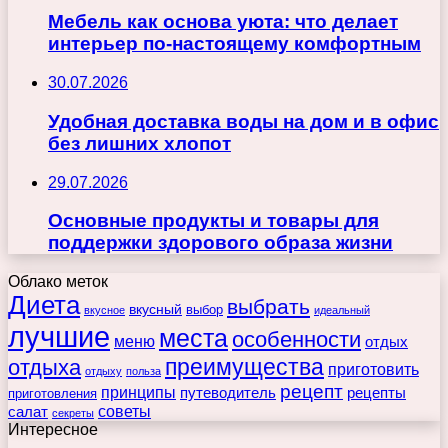
Мебель как основа уюта: что делает
интерьер по-настоящему комфортным
30.07.2026
Удобная доставка воды на дом и в офис
без лишних хлопот
29.07.2026
Основные продукты и товары для
поддержки здорового образа жизни
Облако меток
Диета
выбрать
вкусный
выбор
вкусное
идеальный
лучшие
места
особенности
меню
отдых
преимущества
отдыха
приготовить
отдыху
польза
рецепт
принципы
путеводитель
рецепты
приготовления
советы
салат
секреты
Интересное