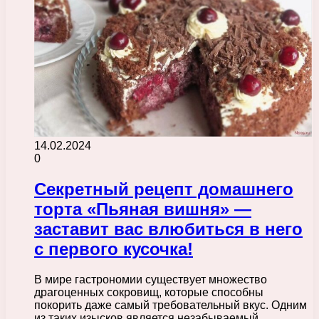
14.02.2024
0
Секретный рецепт домашнего
торта «Пьяная вишня» —
заставит вас влюбиться в него
с первого кусочка!
В мире гастрономии существует множество
драгоценных сокровищ, которые способны
покорить даже самый требовательный вкус. Одним
из таких изысков является незабываемый