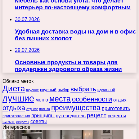
Мебель как основа уюта: что делает
интерьер по-настоящему комфортным
30.07.2026
Удобная доставка воды на дом и в офис
без лишних хлопот
29.07.2026
Основные продукты и товары для
поддержки здорового образа жизни
Облако меток
Диета
выбрать
вкусный
выбор
вкусное
идеальный
лучшие
места
особенности
меню
отдых
преимущества
отдыха
приготовить
отдыху
польза
рецепт
принципы
путеводитель
рецепты
приготовления
советы
салат
секреты
Интересное