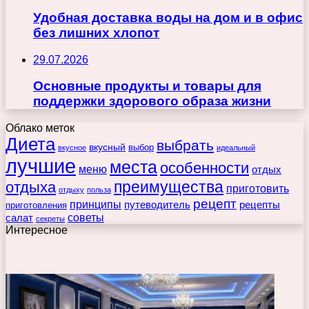
Удобная доставка воды на дом и в офис
без лишних хлопот
29.07.2026
Основные продукты и товары для
поддержки здорового образа жизни
Облако меток
Диета
выбрать
вкусный
выбор
вкусное
идеальный
лучшие
места
особенности
меню
отдых
преимущества
отдыха
приготовить
отдыху
польза
рецепт
принципы
путеводитель
рецепты
приготовления
советы
салат
секреты
Интересное