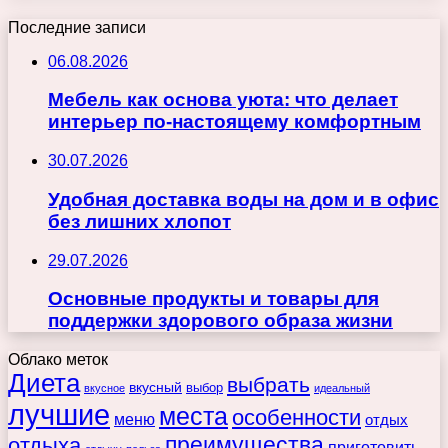
Последние записи
06.08.2026
Мебель как основа уюта: что делает
интерьер по-настоящему комфортным
30.07.2026
Удобная доставка воды на дом и в офис
без лишних хлопот
29.07.2026
Основные продукты и товары для
поддержки здорового образа жизни
Облако меток
Диета
выбрать
вкусный
выбор
вкусное
идеальный
лучшие
места
особенности
меню
отдых
преимущества
отдыха
приготовить