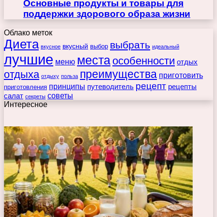
Основные продукты и товары для
поддержки здорового образа жизни
Облако меток
Диета
выбрать
вкусный
выбор
вкусное
идеальный
лучшие
места
особенности
меню
отдых
преимущества
отдыха
приготовить
отдыху
польза
рецепт
принципы
путеводитель
рецепты
приготовления
советы
салат
секреты
Интересное