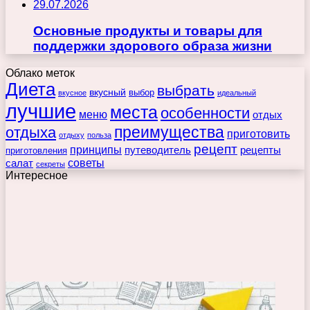
29.07.2026
Основные продукты и товары для
поддержки здорового образа жизни
Облако меток
Диета
выбрать
вкусный
выбор
вкусное
идеальный
лучшие
места
особенности
меню
отдых
преимущества
отдыха
приготовить
отдыху
польза
рецепт
принципы
путеводитель
рецепты
приготовления
советы
салат
секреты
Интересное