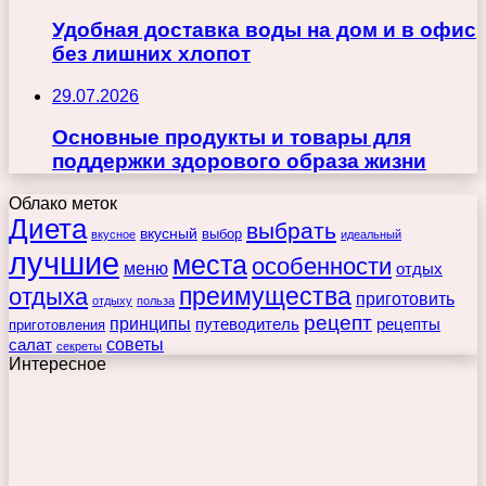
Удобная доставка воды на дом и в офис
без лишних хлопот
29.07.2026
Основные продукты и товары для
поддержки здорового образа жизни
Облако меток
Диета
выбрать
вкусный
выбор
вкусное
идеальный
лучшие
места
особенности
меню
отдых
преимущества
отдыха
приготовить
отдыху
польза
рецепт
принципы
путеводитель
рецепты
приготовления
советы
салат
секреты
Интересное