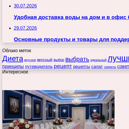
30.07.2026
Удобная доставка воды на дом и в офис
29.07.2026
Основные продукты и товары для поддер
Облако меток
лучш
Диета
выбрать
вкусный
выбор
вкусное
идеальный
рецепт
принципы
путеводитель
рецепты
сове
салат
секреты
Интересное