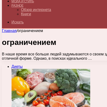
МОДА И СТИЛЬ
РАЗНОЕ
Обзор интернета
Книги
Искать
Главная
/
ограничением
ограничением
В наше время все больше людей задумываются о своем зд
отличной форме. Однако, в поисках идеального …
Диеты