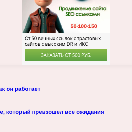
ак он работает
е, который превзошел все ожидания