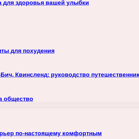
а для здоровья вашей улыбки
пты для похудения
-Бич, Квинсленд: руководство путешественни
на общество
терьер по-настоящему комфортным