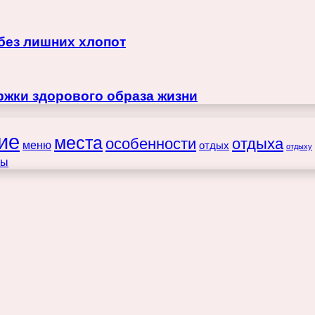
 без лишних хлопот
жки здорового образа жизни
ие
места
особенности
отдыха
меню
отдых
отдыху
ты