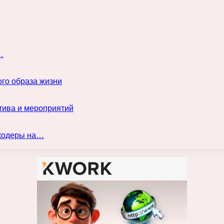
…
го образа жизни
тива и мероприятий
нкодеры на…