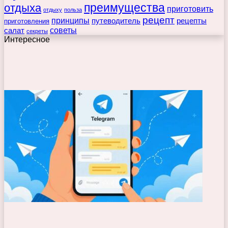
преимущества
отдыха
приготовить
отдыху
польза
рецепт
принципы
путеводитель
рецепты
приготовления
советы
салат
секреты
Интересное