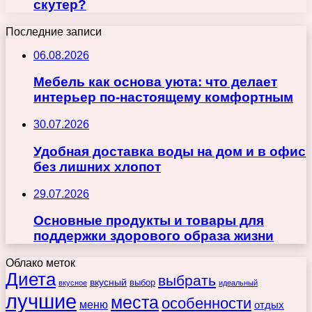
скутер?
Последние записи
06.08.2026
Мебель как основа уюта: что делает
интерьер по-настоящему комфортным
30.07.2026
Удобная доставка воды на дом и в офис
без лишних хлопот
29.07.2026
Основные продукты и товары для
поддержки здорового образа жизни
Облако меток
Диета
выбрать
вкусный
выбор
вкусное
идеальный
лучшие
места
особенности
меню
отдых