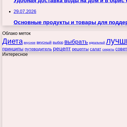
Удобная доставка воды на дом и в офис
29.07.2026
Основные продукты и товары для поддер
Облако меток
лучш
Диета
выбрать
вкусный
выбор
вкусное
идеальный
рецепт
принципы
путеводитель
рецепты
сове
салат
секреты
Интересное