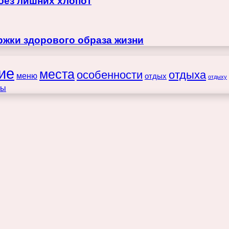
 без лишних хлопот
жки здорового образа жизни
ие
места
особенности
отдыха
меню
отдых
отдыху
ты