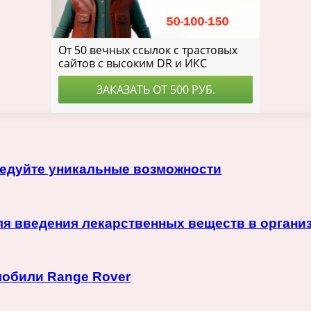
ледуйте уникальные возможности
я введения лекарственных веществ в органи
мобили Range Rover