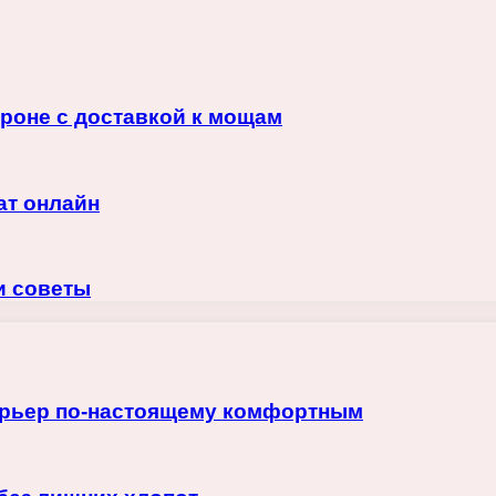
троне с доставкой к мощам
ат онлайн
и советы
терьер по-настоящему комфортным