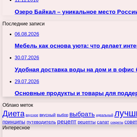
Озеро Байкал – уникальное место Росси
Последние записи
06.08.2026
Мебель как основа уюта: что делает ин
30.07.2026
Удобная доставка воды на дом и в офис
29.07.2026
Основные продукты и товары для поддер
Облако меток
лучш
Диета
выбрать
вкусный
выбор
вкусное
идеальный
рецепт
принципы
путеводитель
рецепты
сове
салат
секреты
Интересное