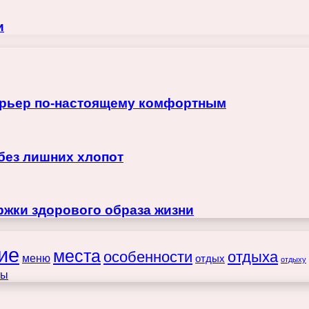
и
терьер по-настоящему комфортным
 без лишних хлопот
жки здорового образа жизни
ие
места
особенности
отдыха
меню
отдых
отдыху
ты