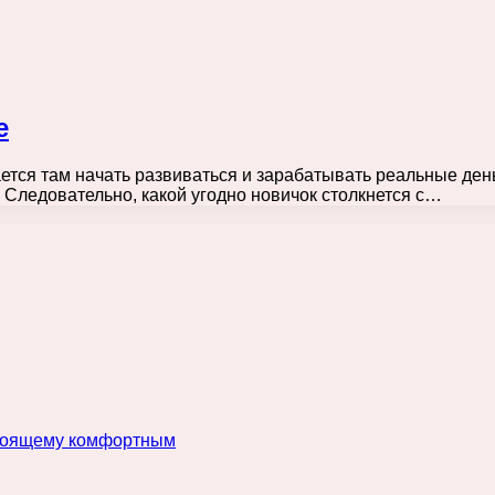
e
тся там начать развиваться и зарабатывать реальные день
Следовательно, какой угодно новичок столкнется с…
астоящему комфортным