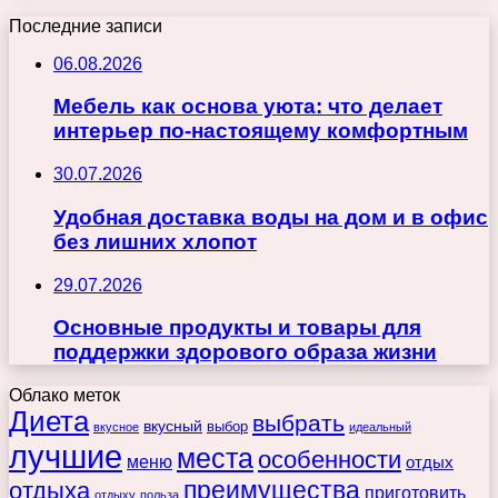
Последние записи
06.08.2026
Мебель как основа уюта: что делает
интерьер по-настоящему комфортным
30.07.2026
Удобная доставка воды на дом и в офис
без лишних хлопот
29.07.2026
Основные продукты и товары для
поддержки здорового образа жизни
Облако меток
Диета
выбрать
вкусный
выбор
вкусное
идеальный
лучшие
места
особенности
меню
отдых
преимущества
отдыха
приготовить
отдыху
польза