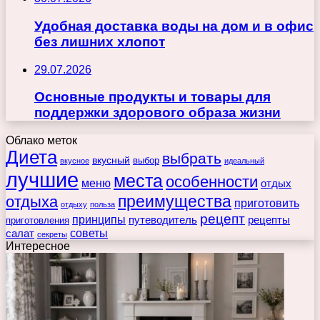
Удобная доставка воды на дом и в офис
без лишних хлопот
29.07.2026
Основные продукты и товары для
поддержки здорового образа жизни
Облако меток
Диета
выбрать
вкусный
выбор
вкусное
идеальный
лучшие
места
особенности
меню
отдых
преимущества
отдыха
приготовить
отдыху
польза
рецепт
принципы
путеводитель
рецепты
приготовления
советы
салат
секреты
Интересное