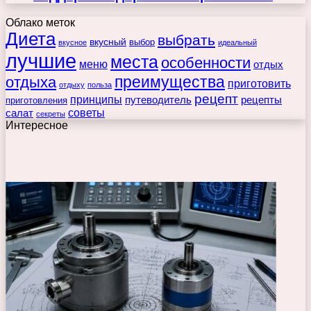
Облако меток
Диета
выбрать
вкусный
выбор
вкусное
идеальный
лучшие
места
особенности
меню
отдых
преимущества
отдыха
приготовить
отдыху
польза
рецепт
принципы
путеводитель
рецепты
приготовления
советы
салат
секреты
Интересное