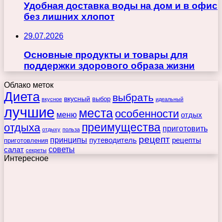
Удобная доставка воды на дом и в офис
без лишних хлопот
29.07.2026
Основные продукты и товары для
поддержки здорового образа жизни
Облако меток
Диета
выбрать
вкусный
выбор
вкусное
идеальный
лучшие
места
особенности
меню
отдых
преимущества
отдыха
приготовить
отдыху
польза
рецепт
принципы
путеводитель
рецепты
приготовления
советы
салат
секреты
Интересное