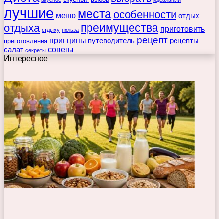
вкусное
идеальный
лучшие
места
особенности
меню
отдых
преимущества
отдыха
приготовить
отдыху
польза
рецепт
принципы
путеводитель
рецепты
приготовления
советы
салат
секреты
Интересное