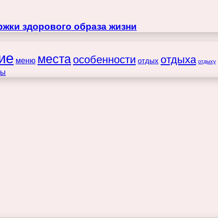
жки здорового образа жизни
ие
места
особенности
отдыха
меню
отдых
отдыху
ты