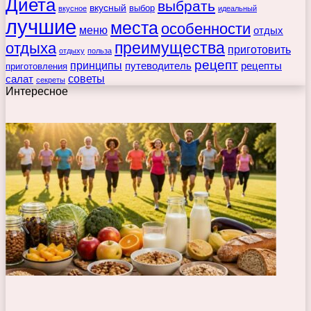
Диета
выбрать
вкусный
выбор
вкусное
идеальный
лучшие
места
особенности
меню
отдых
преимущества
отдыха
приготовить
отдыху
польза
рецепт
принципы
путеводитель
рецепты
приготовления
советы
салат
секреты
Интересное