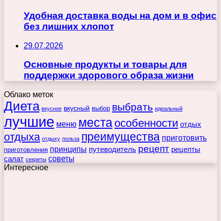
Удобная доставка воды на дом и в офис
без лишних хлопот
29.07.2026
Основные продукты и товары для
поддержки здорового образа жизни
Облако меток
Диета
выбрать
вкусный
выбор
вкусное
идеальный
лучшие
места
особенности
меню
отдых
преимущества
отдыха
приготовить
отдыху
польза
рецепт
принципы
путеводитель
рецепты
приготовления
советы
салат
секреты
Интересное