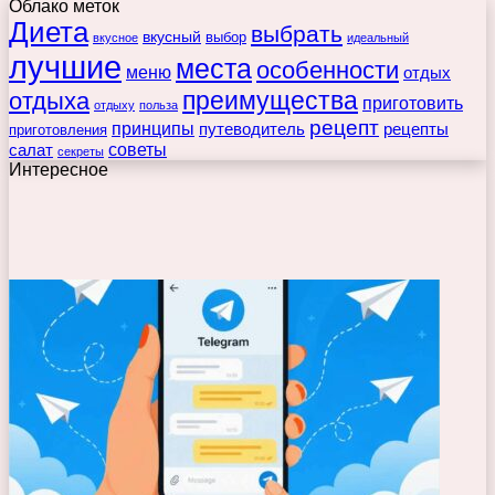
Облако меток
Диета
выбрать
вкусный
выбор
вкусное
идеальный
лучшие
места
особенности
меню
отдых
преимущества
отдыха
приготовить
отдыху
польза
рецепт
принципы
путеводитель
рецепты
приготовления
советы
салат
секреты
Интересное