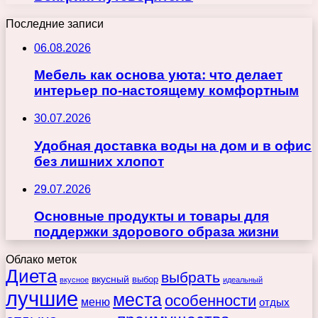
Последние записи
06.08.2026
Мебель как основа уюта: что делает
интерьер по-настоящему комфортным
30.07.2026
Удобная доставка воды на дом и в офис
без лишних хлопот
29.07.2026
Основные продукты и товары для
поддержки здорового образа жизни
Облако меток
Диета
выбрать
вкусный
выбор
вкусное
идеальный
лучшие
места
особенности
меню
отдых